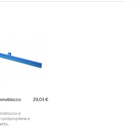
monoblocco
29,03 €
onoblocco e
 polipropilene e
ette...