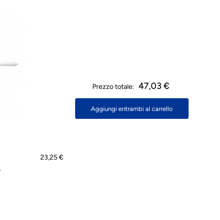
47,03 €
Prezzo totale:
Aggiungi entrambi al carrello
23,25 €
,