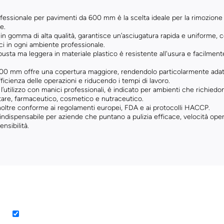
ofessionale per pavimenti da 600 mm è la scelta ideale per la rimozione e
e.
 in gomma di alta qualità, garantisce un’asciugatura rapida e uniforme,
ci in ogni ambiente professionale.
busta ma leggera in materiale plastico è resistente all'usura e facilmente
600 mm offre una copertura maggiore, rendendolo particolarmente adatto a
fficienza delle operazioni e riducendo i tempi di lavoro.
l’utilizzo con manici professionali, è indicato per ambienti che richie
tare, farmaceutico, cosmetico e nutraceutico.
 inoltre conforme ai regolamenti europei, FDA e ai protocolli HACCP.
ndispensabile per aziende che puntano a pulizia efficace, velocità opera
ensibilità.