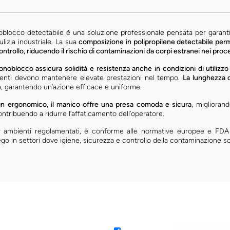
blocco detectabile è una soluzione professionale pensata per garantir
ulizia industriale. La sua
composizione in polipropilene detectabile perm
controllo, riducendo il rischio di contaminazioni da corpi estranei nei proc
onoblocco assicura solidità e resistenza anche in condizioni di utilizzo
menti devono mantenere elevate prestazioni nel tempo.
La lunghezza d
e
, garantendo un’azione efficace e uniforme.
gn ergonomico, il manico offre una presa comoda e sicura
, migliorand
ntribuendo a ridurre l’affaticamento dell’operatore.
 ambienti regolamentati, è conforme alle normative europee e FDA p
ego in settori dove igiene, sicurezza e controllo della contaminazione s