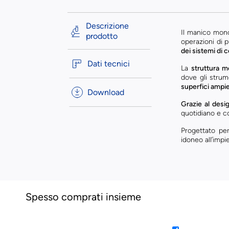
Descrizione
Il manico mono
prodotto
operazioni di p
dei sistemi di 
Dati tecnici
La
struttura m
dove gli stru
superfici ampi
Download
Grazie al desi
quotidiano e co
Progettato per
idoneo all’impi
Spesso comprati insieme