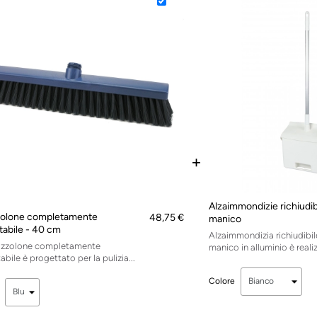
+
Alzaimmondizie richiudib
olone completamente
48,75 €
manico
tabile - 40 cm
Alzaimmondizia richiudibi
azzolone completamente
manico in alluminio è realiz
bile è progettato per la pulizia...
Colore