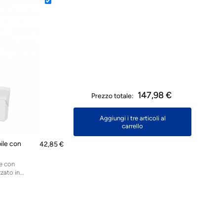
147,98 €
Prezzo totale:
Aggiungi i tre articoli al
carrello
ile con
42,85 €
le con
zato in...