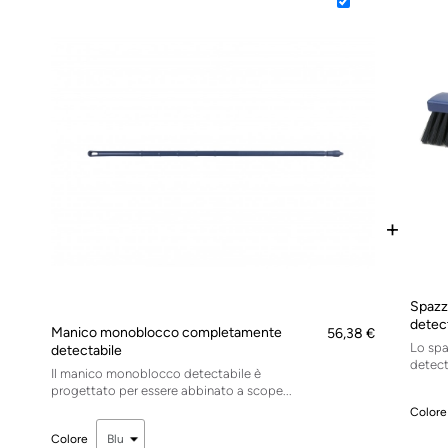
+
Spazz
detec
Manico monoblocco completamente
56,38 €
Lo sp
detectabile
detecta
Il manico monoblocco detectabile è
progettato per essere abbinato a scope...
Colore
Colore