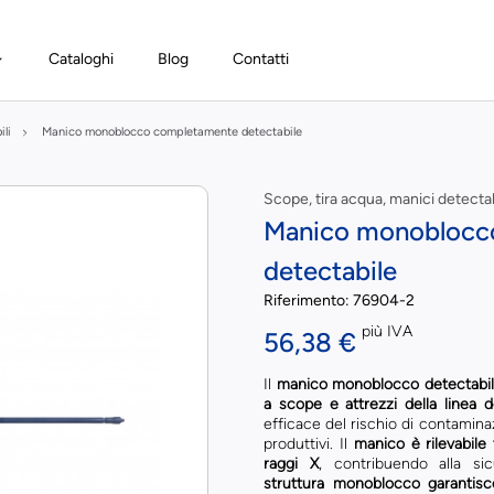
Cataloghi
Blog
Contatti
ili
Manico monoblocco completamente detectabile
Scope, tira acqua, manici detectab
Manico monoblocc
detectabile
Riferimento:
76904-2
più IVA
56,38 €
Il
manico monoblocco detectabi
a scope e attrezzi della linea d
efficace del rischio di contamina
produttivi. Il
manico è rilevabile
raggi X
, contribuendo alla sic
struttura monoblocco garantis